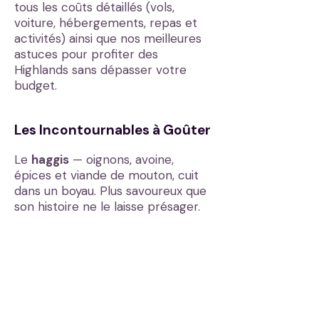
tous les coûts détaillés (vols,
voiture, hébergements, repas et
activités) ainsi que nos meilleures
astuces pour profiter des
Highlands sans dépasser votre
budget.
Les Incontournables à Goûter
Le
haggis
— oignons, avoine,
épices et viande de mouton, cuit
dans un boyau. Plus savoureux que
son histoire ne le laisse présager.
Le
Cullen Skink
— soupe de
haddock fumé, pomme de terre et
crème. Un classique des pubs
côtiers.
Le
whisky single malt
— chaque