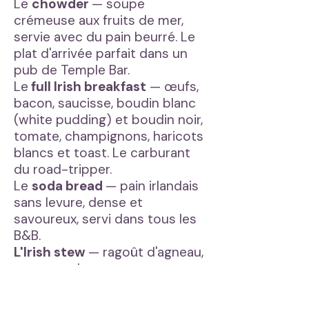
Le
chowder
— soupe
crémeuse aux fruits de mer,
servie avec du pain beurré. Le
plat d'arrivée parfait dans un
pub de Temple Bar.
Le
full Irish breakfast
— œufs,
bacon, saucisse, boudin blanc
(white pudding) et boudin noir,
tomate, champignons, haricots
blancs et toast. Le carburant
du road-tripper.
Le
soda bread
— pain irlandais
sans levure, dense et
savoureux, servi dans tous les
B&B.
L'Irish stew
— ragoût d'agneau,
pommes de terre et carottes.
Simple, réconfortant, parfait
par temps frais.