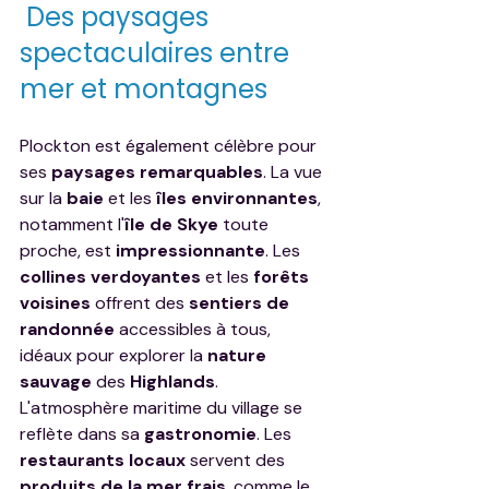
 Des paysages 
spectaculaires entre 
mer et montagnes
Plockton est également célèbre pour 
ses 
paysages remarquables
. La vue 
sur la 
baie
 et les 
îles environnantes
, 
notamment l'
île de Skye
 toute 
proche, est 
impressionnante
. Les 
collines verdoyantes
 et les 
forêts 
voisines
 offrent des 
sentiers de 
randonnée
 accessibles à tous, 
idéaux pour explorer la 
nature 
sauvage
 des 
Highlands
.
L'atmosphère maritime du village se 
reflète dans sa 
gastronomie
. Les 
restaurants locaux
 servent des 
produits de la mer frais
, comme le 