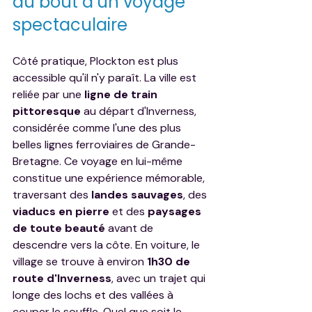
au bout d’un voyage 
spectaculaire
Côté pratique, Plockton est plus 
accessible qu'il n'y paraît. La ville est 
reliée par une 
ligne de train 
pittoresque
 au départ d'Inverness, 
considérée comme l'une des plus 
belles lignes ferroviaires de Grande-
Bretagne. Ce voyage en lui-même 
constitue une expérience mémorable, 
traversant des 
landes sauvages
, des 
viaducs en pierre
 et des 
paysages 
de toute beauté
 avant de 
descendre vers la côte. En voiture, le 
village se trouve à environ 
1h30 de 
route d'Inverness
, avec un trajet qui 
longe des lochs et des vallées à 
couper le souffle. Quel que soit le 