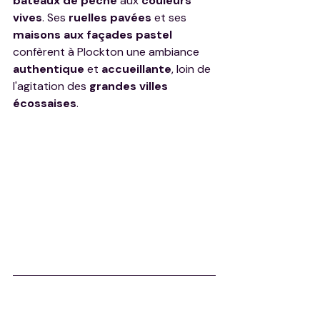
bateaux de pêche
 aux 
couleurs 
vives
. Ses 
ruelles pavées
 et ses 
maisons aux façades pastel
confèrent à Plockton une ambiance 
authentique
 et 
accueillante
, loin de 
l'agitation des 
grandes villes 
écossaises
.