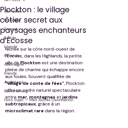
Plockton : le village
All Posts
côtier secret aux
Norvège
paysages enchanteurs
Ecosse
Suède
d’Écosse
Islande
Nichée sur la côte nord-ouest de 
Finlande
l’Écosse, dans les Highlands, la petite 
ville de 
Plockton
 est une destination 
Allemagne
pleine de charme qui échappe encore 
Irlande
aux foules. Souvent qualifiée de 
Angleterre
"village de conte de fées"
, Plockton 
offre un cadre naturel spectaculaire 
Luxembourg
entre 
mer
, 
montagnes
 et 
jardins 
Hors Sujet — Mes Autres Destination
subtropicaux
, grâce à un 
microclimat rare
 dans la région.