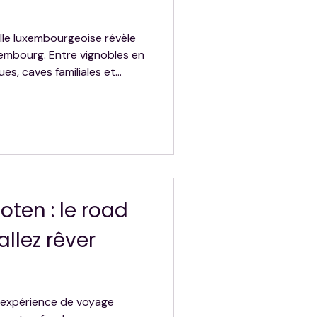
le luxembourgeoise révèle
embourg. Entre vignobles en
ues, caves familiales et
tion, cette région invite à
e instant. De Remich à
revenmacher, découvrez les
te du Vin, les cépages à
onseils pour organiser votre
foten : le road
allez rêver
e expérience de voyage