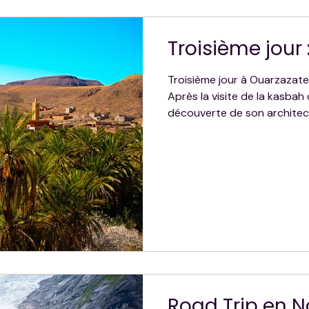
Troisième jour :
Troisième jour à Ouarzazate, 
Après la visite de la kasbah 
découverte de son architec
traversons des paysages pre
contraste est saisissant : f
rivière, ânes pour se déplace
immersion authentique au c
préservée, entre désert et t
Road Trip en N