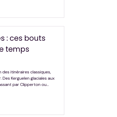
bitent en parfaite harmonie,
immersion authentique dans
homme et les éléments.
es : ces bouts
le temps
in des itinéraires classiques,
. Des Kerguelen glaciales aux
passant par Clipperton ou
 isolées fascinent par leur
t leur beauté sauvage.