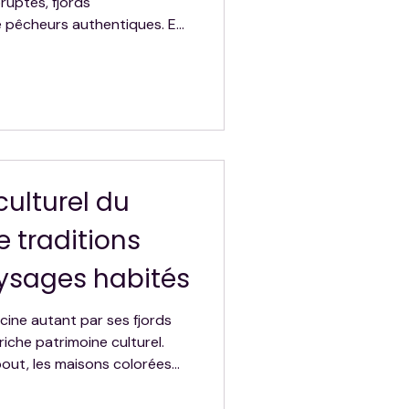
ruptes, fjords
de pêcheurs authentiques. En
raire complet mêlant
sauvages et routes
inoubliable au cœur de la
nvite à ralentir et à
es paysages.
culturel du
e traditions
aysages habités
cine autant par ses fjords
iche patrimoine culturel.
bout, les maisons colorées
hés au bord des fjords, la
nique. Ici, traditions,