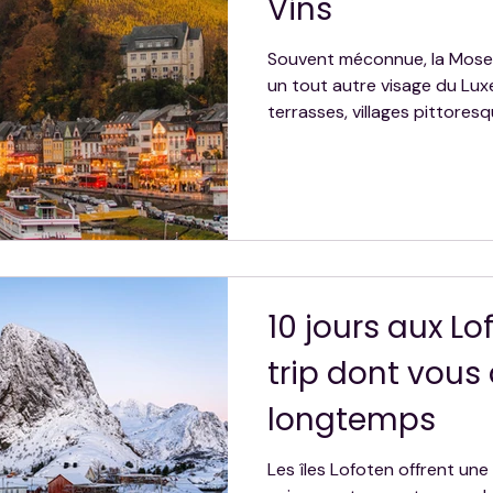
Vins
Souvent méconnue, la Mosel
un tout autre visage du Lux
terrasses, villages pittoresq
dégustations de vins d’excep
ralentir et à savourer chaqu
Schengen en passant par G
plus belles étapes de la Rou
goûter absolument et nos c
visite.
10 jours aux Lo
trip dont vous 
longtemps
Les îles Lofoten offrent un