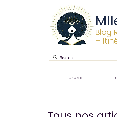
Mll
Blog 
– Itin
ACCUEIL
Tous nos arti