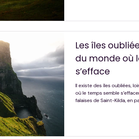
architecture et nature coha
offrant aux voyageurs une 
un territoire façonné par l’
Les îles oublié
du monde où 
s’efface
Il existe des îles oubliées, lo
où le temps semble s’effacer
falaises de Saint-Kilda, en 
Tristan da Cunha, ces terres
silence, leur nature brute e