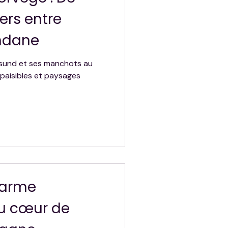
ers entre
ndane
esund et ses manchots au
s paisibles et paysages
harme
u cœur de