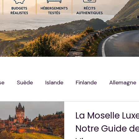
se
Suède
Islande
Finlande
Allemagne
g
Hors Sujet — Mes Autres Destination
La Moselle Lux
Notre Guide de