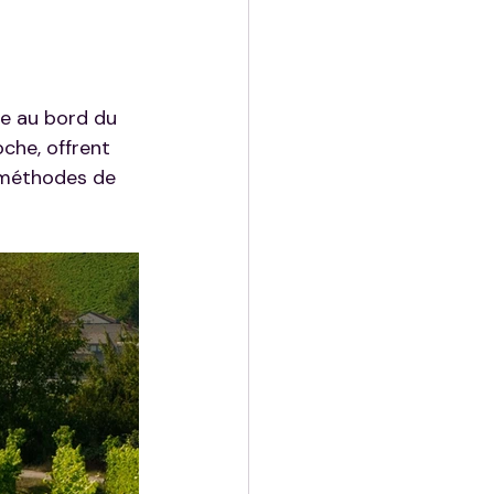
de au bord du 
oche, offrent 
 méthodes de 