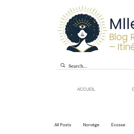
Mll
Blog 
– Itin
ACCUEIL
All Posts
Norvège
Ecosse