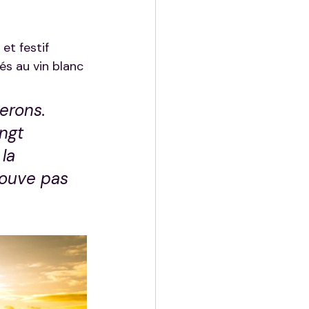
et festif
és au vin blanc
erons. 
ngt 
la 
rouve pas 