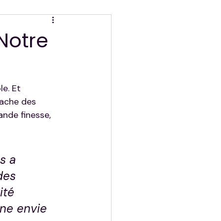
Notre
e. Et 
cache des 
ande finesse, 
s a 
des 
ité 
ne envie 