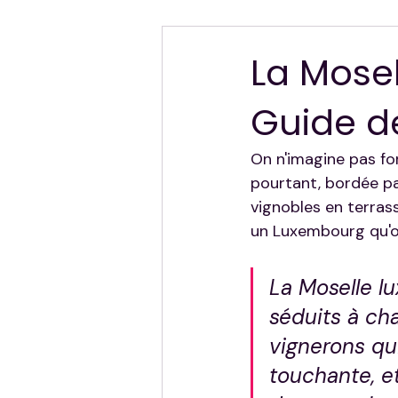
Hors Sujet — Mes Autres Destinat
La Mose
Guide de
On n'imagine pas fo
pourtant, bordée pa
vignobles en terrass
un Luxembourg qu'on
La Moselle l
séduits à ch
vignerons qu
touchante, e