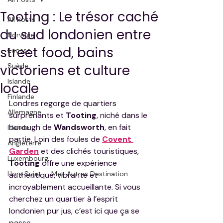
Tooting : Le trésor caché
All Posts
du sud londonien entre
Norvège
street food, bains
Ecosse
Suède
victoriens et culture
Islande
locale
Finlande
Londres regorge de quartiers 
Allemagne
surprenants et 
Tooting
, niché dans le 
borough de 
Wandsworth
, en fait 
Irlande
partie. Loin des foules de
Covent 
Angleterre
Garden
 et des clichés touristiques, 
Luxembourg
Tooting 
offre une expérience 
Hors Sujet — Mes Autres Destination
authentique, vibrante et 
incroyablement accueillante. Si vous 
cherchez un quartier à l’esprit 
londonien pur jus, c’est ici que ça se 
passe.