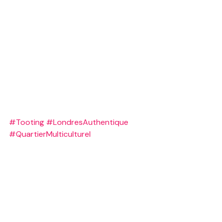
#Tooting
#LondresAuthentique
#QuartierMulticulturel
#CuisineDuMonde
#MarchésDeLondres
#StreetFoodLondres
#TootingMarket
#PubsLondres
#LondresPopulaire
#NorthernLine
#EspacesVerts
#TootingBec
#VieLocale
#LondresCool