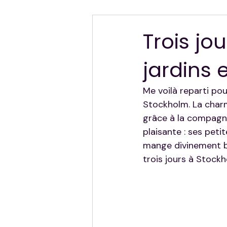
Hors Sujet — Mes Autres Destinat
Trois jo
jardins
Me voilà reparti pou
Stockholm. La charm
grâce à la compagni
plaisante : ses peti
mange divinement bi
trois jours à Stockh