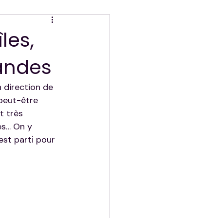
les,
andes
 direction de 
peut-être 
t très 
es… On y 
est parti pour 