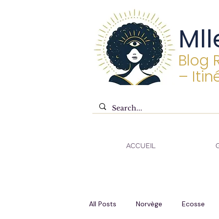
Mll
Blog 
– Itin
ACCUEIL
All Posts
Norvège
Ecosse