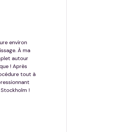
ure environ 
issage. À ma 
mplet autour 
que ! Après 
rocédure tout à 
pressionnant 
 Stockholm !