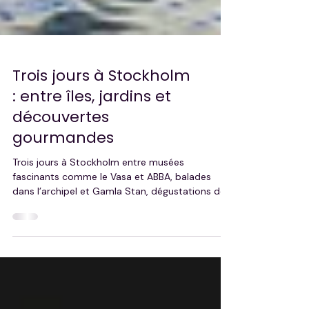
Trois jours à Stockholm
: entre îles, jardins et
découvertes
gourmandes
Trois jours à Stockholm entre musées
fascinants comme le Vasa et ABBA, balades
dans l’archipel et Gamla Stan, dégustations de
spécialités locales, cafés cosy et shopping
design. Djurgården offre nature et détente,
Södermalm charme par son ambiance bohème,
et le Palais Royal fascine par son faste. Une
escapade alliant culture, gastronomie, nature et