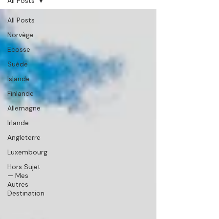
All Posts
All Posts
Norvège
Ecosse
Suède
Islande
Finlande
Allemagne
Irlande
Angleterre
Luxembourg
Hors Sujet
— Mes
Autres
Destination