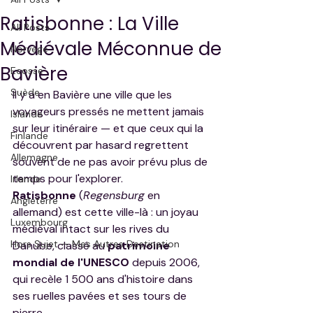
Ratisbonne : La Ville
All Posts
Médiévale Méconnue de
Norvège
Bavière
Ecosse
Suède
Il y a en Bavière une ville que les 
voyageurs pressés ne mettent jamais 
Islande
sur leur itinéraire — et que ceux qui la 
Finlande
découvrent par hasard regrettent 
Allemagne
souvent de ne pas avoir prévu plus de 
temps pour l'explorer. 
Irlande
Ratisbonne
 (
Regensburg
 en 
Angleterre
allemand) est cette ville-là : un joyau 
Luxembourg
médiéval intact sur les rives du 
Hors Sujet — Mes Autres Destination
Danube, classé au 
patrimoine 
mondial de l'UNESCO
 depuis 2006, 
qui recèle 1 500 ans d'histoire dans 
ses ruelles pavées et ses tours de 
pierre.