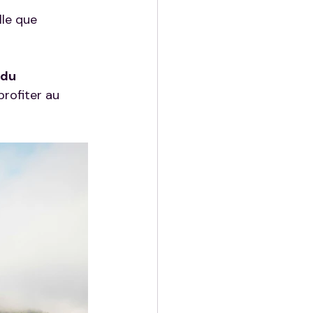
lle que 
 du 
rofiter au 