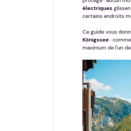
protégé : aucun mote
électriques
 glisse
certains endroits m
Ce guide vous donne 
Königssee
 : commen
maximum de l'un des