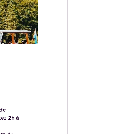
de 
tez 
2h à 