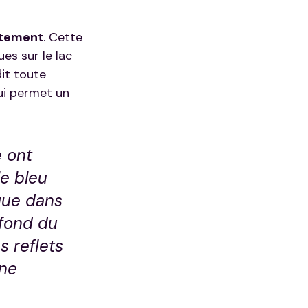
ctement
. Cette 
es sur le lac 
it toute 
ui permet un 
 ont 
e bleu 
que dans 
 fond du 
s reflets 
ne 