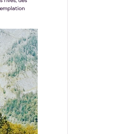
 rives, des 
templation 