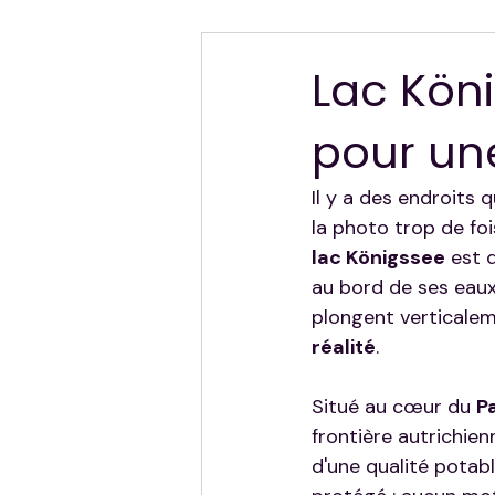
Hors Sujet — Mes Autres Destinat
Lac Kön
pour une
Il y a des endroits 
la photo trop de foi
lac Königssee
 est 
au bord de ses eaux 
plongent verticaleme
réalité
.
Situé au cœur du 
P
frontière autrichien
d'une qualité potabl