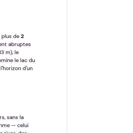
 plus de 
2 
ent abruptes 
13 m), le 
mine le lac du 
l'horizon d'un 
s, sans la 
thme — celui 