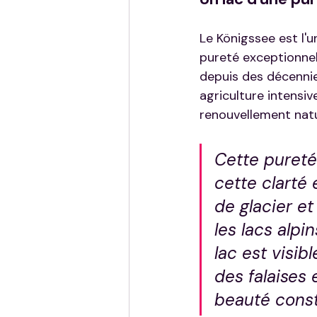
Le Königssee est l'u
pureté exceptionnel
depuis des décennies
agriculture intensiv
renouvellement natu
Cette pureté 
cette clarté 
de glacier e
les lacs alpi
lac est visib
des falaises 
beauté cons