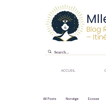
Mll
Blog 
– Itin
ACCUEIL
All Posts
Norvège
Ecosse