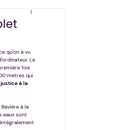
let
ce qu'on a vu 
'ordinateur. Le 
première fois 
000 mètres qui 
ustice à la 
 Bavière à la 
es eaux sont 
 intégralement 