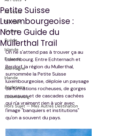
Petite Suisse
All Posts
Luxembourgeoise :
Norvège
Notre Guide du
Ecosse
Suède
Mullerthal Trail
Islande
On ne s'attend pas à trouver ça au 
Finlande
Luxembourg. Entre Echternach et 
Berdorf, la région du Mullerthal, 
Allemagne
surnommée la Petite Suisse 
Irlande
luxembourgeoise, déploie un paysage 
Angleterre
de formations rocheuses, de gorges 
moussues et de cascades cachées 
Luxembourg
qui n'a vraiment rien à voir avec 
Hors Sujet — Mes Autres Destination
l'image "banquiers et institutions" 
qu'on a souvent du pays.