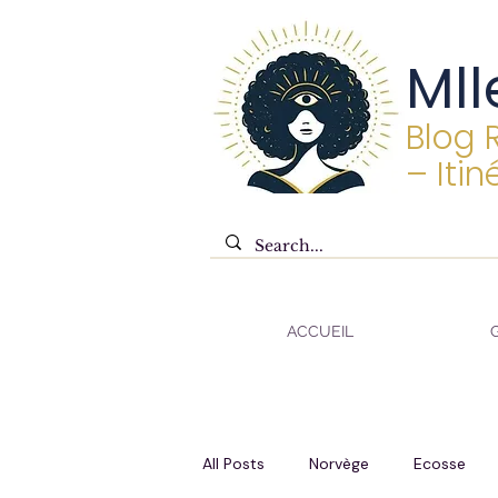
Mll
Blog 
– Itin
ACCUEIL
All Posts
Norvège
Ecosse