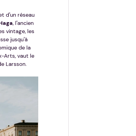
et d'un réseau 
Haga
, l'ancien 
s vintage, les 
sse jusqu'à 
omique de la 
-Arts, vaut le 
de Larsson.