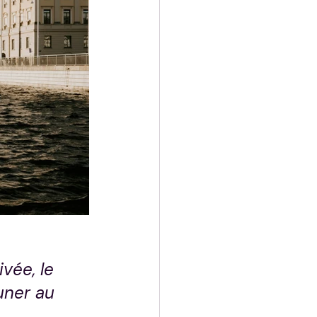
vée, le 
uner au 