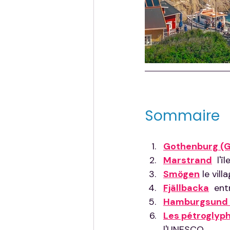
Sommaire
Gothenburg (G
Marstrand
  l'
Smögen
 le vil
Fjällbacka
  ent
Hamburgsund 
Les pétroglyp
l'UNESCO