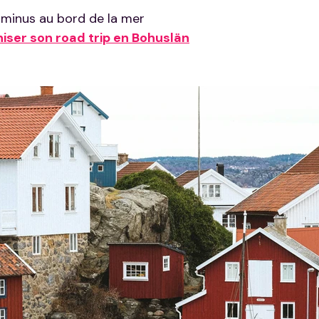
rminus au bord de la mer
iser son road trip en Bohuslän