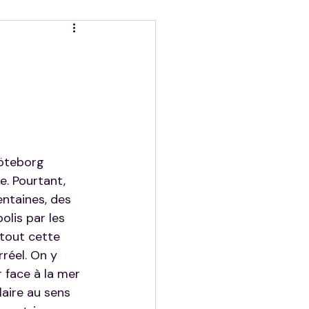
Göteborg 
e. Pourtant, 
entaines, des 
lis par les 
rtout cette 
réel. On y 
 face à la mer 
laire au sens 