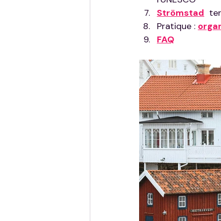
Strömstad
  te
Pratique : 
organ
FAQ