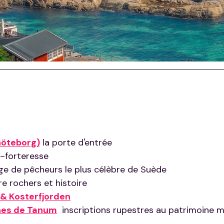
öteborg)
 la porte d'entrée
île-forteresse
lage de pêcheurs le plus célèbre de Suède
re rochers et histoire
& Kosterfjorden
hes de Tanum
  inscriptions rupestres au patrimoine m