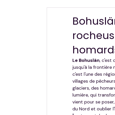
Hors Sujet — Mes Autres Destinat
Bohuslän
rocheuse
homards
Le Bohuslän
, c'est
jusqu'à la frontière
c'est l'une des régi
villages de pêcheurs
glaciers, des homard
lumière, qui transfo
vient pour se poser,
du Nord et oublier l