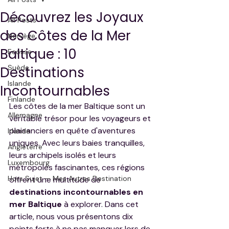
Découvrez les Joyaux
All Posts
des Côtes de la Mer
Norvège
Baltique : 10
Ecosse
Suède
Destinations
Islande
Incontournables
Finlande
Les côtes de la mer Baltique sont un 
Allemagne
véritable trésor pour les voyageurs et 
plaisanciers en quête d'aventures 
Irlande
uniques. Avec leurs baies tranquilles, 
Angleterre
leurs archipels isolés et leurs 
Luxembourg
métropoles fascinantes, ces régions 
Hors Sujet — Mes Autres Destination
offrent une multitude de 
destinations incontournables en 
mer Baltique
 à explorer. Dans cet 
article, nous vous présentons dix 
points forts à ne pas manquer lors de 