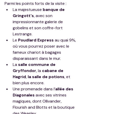
Parmi les points forts de la visite :
La majestueuse 
banque de 
Gringott's
, avec son 
impressionnante galerie de 
gobelins et son coffre-fort 
Lestrange.
Le 
Poudlard Express
 au quai 9¾, 
où vous pourrez poser avec le 
fameux chariot à bagages 
disparaissant dans le mur.
La 
salle commune de 
Gryffondor
, la 
cabane de 
Hagrid
, 
la salle de potions
, et 
bien plus encore.
Une promenade dans l’
allée des 
Diagonales
 avec ses vitrines 
magiques, dont Ollivander, 
Flourish and Blotts et la boutique 
des Weasley.