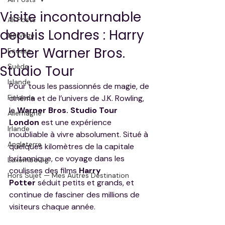
Visite incontournable
All Posts
depuis Londres : Harry
Norvège
Potter Warner Bros.
Ecosse
Suède
Studio Tour
Islande
Pour tous les passionnés de magie, de 
Finlande
cinéma et de l’univers de J.K. Rowling, 
le 
Warner Bros. Studio Tour 
Allemagne
London
 est une expérience 
Irlande
inoubliable à vivre absolument. Situé à 
Angleterre
quelques kilomètres de la capitale 
britannique, ce voyage dans les 
Luxembourg
coulisses des films 
Harry 
Hors Sujet — Mes Autres Destination
Potter
 séduit petits et grands, et 
continue de fasciner des millions de 
visiteurs chaque année.