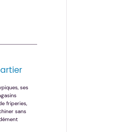
artier
piques, ses 
agasins 
e friperies, 
chiner sans 
ndément 