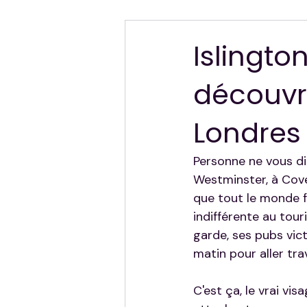
Hors Sujet — Mes Autres Destinat
Islington
découvri
Londres
Personne ne vous dit
Westminster, à Cove
que tout le monde fa
indifférente au tou
garde, ses pubs vic
matin pour aller trav
C'est ça, le vrai vis