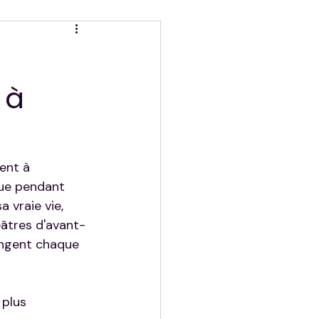
 à
ent à 
que pendant 
 vraie vie, 
éâtres d'avant-
ongent chaque 
 plus 