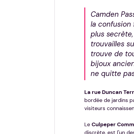
Camden Passa
la confusion 
plus secrète,
trouvailles s
trouve de tou
bijoux ancien
ne quitte pas
La rue Duncan Ter
bordée de jardins pa
visiteurs connaissen
Le 
Culpeper Comm
discrète, est l'un d