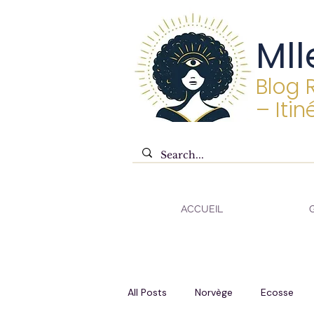
Mll
Blog 
– Itin
ACCUEIL
All Posts
Norvège
Ecosse