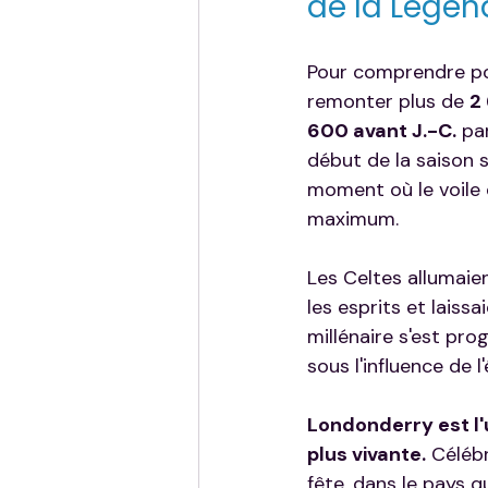
de la Légen
Pour comprendre po
remonter plus de 
2
600 avant J.-C.
 pa
début de la saison 
moment où le voile 
maximum.
Les Celtes allumaie
les esprits et laiss
millénaire s'est pr
sous l'influence de 
Londonderry est l'
plus vivante.
 Céléb
fête, dans le pays q