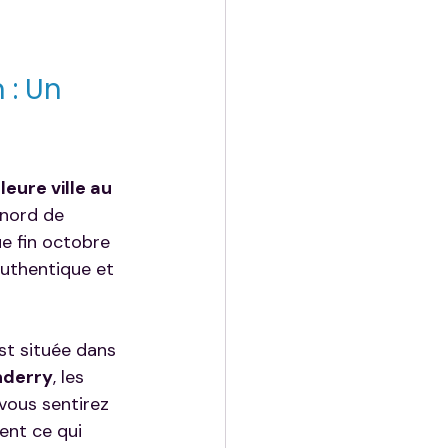
: Un 
eure ville au 
 nord de 
e fin octobre 
authentique et 
st située dans 
nderry
, les 
vous sentirez 
ent ce qui 