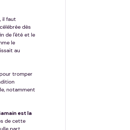
 il faut 
 célébrée dès 
n de l'été et le 
mme le 
ssait au 
 pour tromper 
dition 
ècle, notamment 
amain est la 
es de cette 
ulle part 