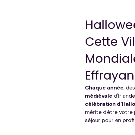
Hors Sujet — Mes Autres Destinat
Hallowe
Cette Vi
Mondiale
Effrayan
Chaque année
, de
médiévale
 d'Irlan
célébration d'Hal
mérite d'être votre 
séjour pour en prof