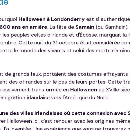
de
urquoi 
Halloween à Londonderry
 est si authentique,
 600 ans en arrière
. La fête de 
Samain
 (ou Samhain),
r les peuples celtes d'Irlande et d'Écosse, marquait la fi
sombre. Cette nuit du 31 octobre était considérée co
entre le monde des vivants et celui des morts s'aminci
nt de grands feux, portaient des costumes effrayants
aient des offrandes sur le pas de leurs portes. Cette tra
ogressivement transformée en 
Halloween
 au XVIIIe si
l'émigration irlandaise vers l'Amérique du Nord.
une des villes irlandaises où cette connexion avec S
rer Halloween ici, c'est renouer avec les origines mêm
ui l'a inventée. Une expérience que vous ne trouverez n