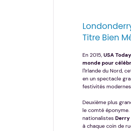
Londonderry
Titre Bien M
En 2015, 
USA Toda
monde pour céléb
l'Irlande du Nord, 
en un spectacle gra
festivités modernes
Deuxième plus grand
le comté éponyme. S
nationalistes 
Derry
à chaque coin de rue