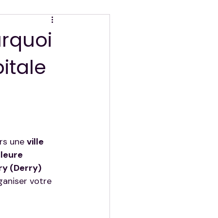
urquoi
pitale
rs une 
ville 
leure 
y (Derry)
aniser votre 