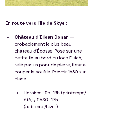
En route vers l'île de Skye :
Château d'Eilean Donan
 — 
probablement le plus beau 
château d'Écosse. Posé sur une 
petite île au bord du loch Duich, 
relié par un pont de pierre, il est à 
couper le souffle. Prévoir 1h30 sur 
place.
Horaires : 9h–18h (printemps/
été) / 9h30–17h 
(automne/hiver)
Tarifs : ~10–12 £ adulte, ~6–8 
£ enfant (5–15 ans) — 
parking gratuit à proximité.