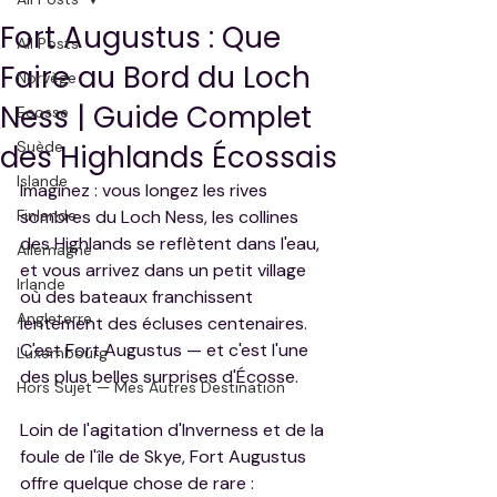
Fort Augustus : Que
All Posts
Faire au Bord du Loch
Norvège
Ness | Guide Complet
Ecosse
Suède
des Highlands Écossais
Islande
Imaginez : vous longez les rives 
Finlande
sombres du Loch Ness, les collines 
des Highlands se reflètent dans l'eau, 
Allemagne
et vous arrivez dans un petit village 
Irlande
où des bateaux franchissent 
Angleterre
lentement des écluses centenaires. 
C'est Fort Augustus — et c'est l'une 
Luxembourg
des plus belles surprises d'Écosse.
Hors Sujet — Mes Autres Destination
Loin de l'agitation d'Inverness et de la 
foule de l'île de Skye, Fort Augustus 
offre quelque chose de rare : 