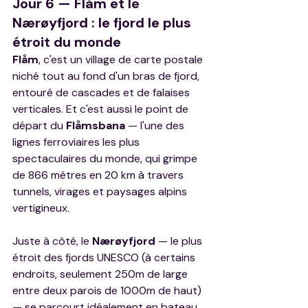
Jour 6 — Flåm et le 
Nærøyfjord : le fjord le plus 
étroit du monde
Flåm
, c'est un village de carte postale 
niché tout au fond d'un bras de fjord, 
entouré de cascades et de falaises 
verticales. Et c'est aussi le point de 
départ du 
Flåmsbana
 — l'une des 
lignes ferroviaires les plus 
spectaculaires du monde, qui grimpe 
de 866 mètres en 20 km à travers 
tunnels, virages et paysages alpins 
vertigineux.
Juste à côté, le 
Nærøyfjord
 — le plus 
étroit des fjords UNESCO (à certains 
endroits, seulement 250m de large 
entre deux parois de 1000m de haut) 
— se parcourt idéalement en bateau 