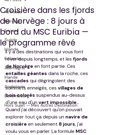
Croisière dans les fjords
All Posts
de Norvège : 8 jours à
Norvège
bord du MSC Euribia —
Ecosse
Suède
le programme rêvé
Islande
Il y a des destinations qui vous font 
Finlande
rêver depuis longtemps, et les 
fjords 
de Norvège
 en font partie. Ces 
Allemagne
entailles géantes
 dans la roche, ces 
Irlande
cascades
 qui dégringolent des 
Angleterre
sommets enneigés, ces 
villages de 
bois colorés
 suspendus au-dessus 
Luxembourg
d'une eau d'un 
vert impossible
… 
Hors Sujet — Mes Autres Destination
Quand j'ai découvert qu'on pouvait 
explorer tout ça depuis un 
navire de 
croisière
 en seulement 
8 jours
, j'ai 
voulu vous en parler. La formule 
MSC 