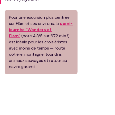
Pour une excursion plus centrée 
sur Flåm et ses environs, la 
demi-
journée "Wonders of 
Flam"
 (note 4,8/5 sur 672 avis !) 
est idéale pour les croisiéristes 
avec moins de temps — route 
côtière, montagne, toundra, 
animaux sauvages et retour au 
navire garanti.