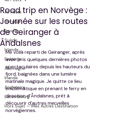
Road trip en Norvège :
All Posts
Journée sur les routes
Norvège
de Geiranger à
Ecosse
Suède
Åndalsnes
Islande
Me voilà reparti de Geiranger, après 
Finlande
avoir pris quelques dernières photos 
spectaculaires depuis les hauteurs du 
Allemagne
fjord, baignées dans une lumière 
Irlande
matinale magique. Je quitte ce lieu 
Angleterre
emblématique en prenant le ferry en 
direction d’Åndalsnes, prêt à 
Luxembourg
découvrir d’autres merveilles 
Hors Sujet — Mes Autres Destination
norvégiennes.