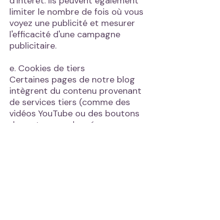
d'intérêt. Ils peuvent également
limiter le nombre de fois où vous
voyez une publicité et mesurer
l'efficacité d'une campagne
publicitaire.
e. Cookies de tiers
Certaines pages de notre blog
intègrent du contenu provenant
de services tiers (comme des
vidéos YouTube ou des boutons
de partage sur les réseaux
sociaux). Ces services peuvent
déposer leurs propres cookies
sur votre appareil. Nous ne
contrôlons pas ces cookies, nous
vous invitons donc à consulter
les politiques de cookies de ces
services tiers.
5. CONTACT