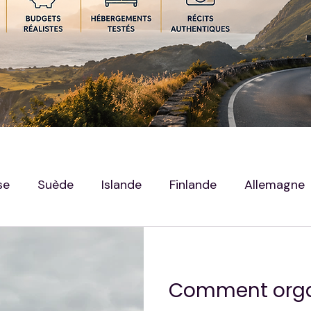
se
Suède
Islande
Finlande
Allemagne
g
Hors Sujet — Mes Autres Destination
Comment orga