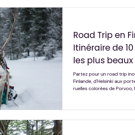
toutes les expériences à n
découvrir la magie finlandais
Road Trip en Fi
Itinéraire de 10
les plus beau
pays des mille
Partez pour un road trip ino
Finlande, d'Helsinki aux port
ruelles colorées de Porvoo,
les saunas traditionnels, l'a
espaces lapons, cet itinérai
l'essence même du pays. Un
culture nordique et liberté, 
Finlande à votre rythme en v