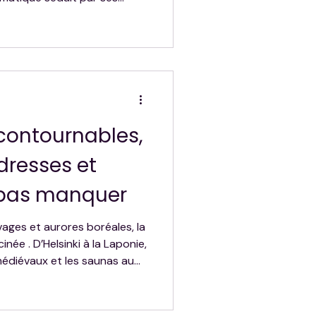
ores boréales et ses
afari en chiens de traîneau,
oneige dans les forêts
fficiel du Père Noël,
plet tout ce qu'il faut
voyage à Rovaniemi.
ncontournables,
resses et
e pas manquer
uvages et aurores boréales, la
née . D’Helsinki à la Laponie,
médiévaux et les saunas au
 appris à ralentir et à
t article, je vous partage
meilleures adresses et