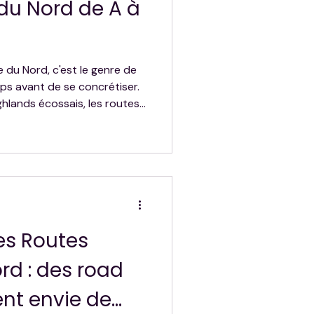
 du Nord de A à
e du Nord, c'est le genre de
mps avant de se concrétiser.
ighlands écossais, les routes
. Ce guide est fait pour ce
ui, et qu'on ne sait pas
 la destination au retour,
.
les Routes
rd : des road
ent envie de