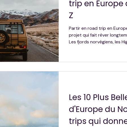
trip en Europe
Z
Partir en road trip en Europ
projet qui fait rêver longte
Les fjords norvégiens, les H
sauvages d'Islande on en parle, on y pense, on reporte.
Et puis un jour on se décide
moment-là : quand on a dit o
encore par où commencer. De
voici tout ce qu'il faut savoir
Les 10 Plus Bel
d'Europe du No
trips qui donn