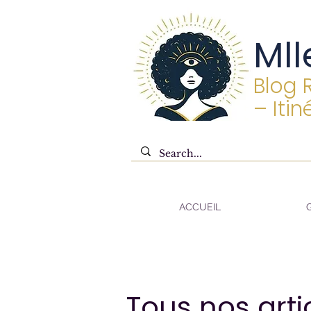
Mll
Blog 
– Itin
ACCUEIL
Tous nos arti