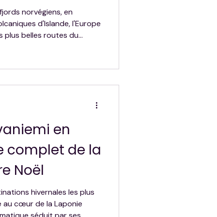
ant
fjords norvégiens, en
lcaniques d'Islande, l'Europe
s plus belles routes du
ection des 10 road trips
oins une fois dans sa vie :
oad, Ring Road, Wild Atlantic
ires spectaculaires pour
ble au cœur des grands
vaniemi en
de complet de la
re Noël
inations hivernales les plus
e au cœur de la Laponie
lématique séduit par ses