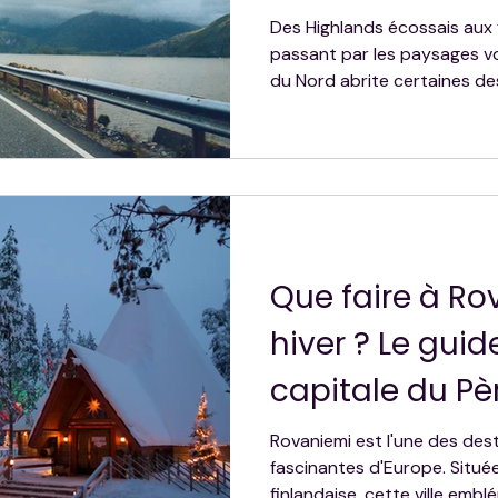
prendre le vol
Des Highlands écossais aux 
passant par les paysages vo
du Nord abrite certaines de
monde. Découvrez notre sél
incontournables à faire au m
North Coast 500, Atlantic R
Way et bien d'autres itinéra
vivre une aventure inoublia
espaces nordiques.
Que faire à Ro
hiver ? Le gui
capitale du Pè
Rovaniemi est l'une des dest
fascinantes d'Europe. Situé
finlandaise, cette ville emb