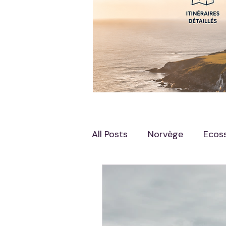
All Posts
Norvège
Ecos
Angleterre
Luxembour