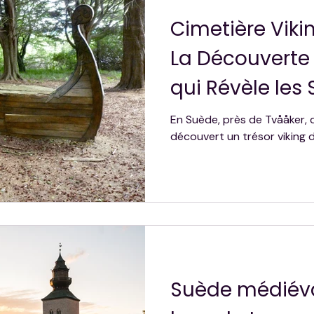
Cimetière Viki
La Découverte
qui Révèle les
Vikings en Su
En Suède, près de Tvååker,
découvert un trésor viking 
Suède médiévale