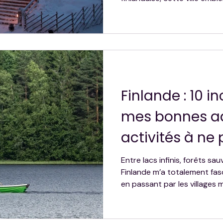
paysages enneigés, ses aur
expériences uniques. Entre s
balade avec les rennes, mot
lapones et visite du village o
découvrez dans ce guide com
savoir pour préparer votre 
Finlande : 10 i
mes bonnes ad
activités à n
Entre lacs infinis, forêts sa
Finlande m’a totalement fasci
en passant par les villages 
bord des lacs, ce voyage m’a
savourer l’essentiel. Dans ce
mes 10 coups de cœur, mes 