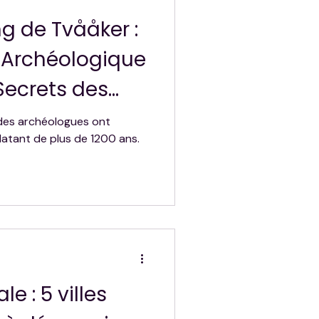
ng de Tvååker :
 Archéologique
 Secrets des
ède
 des archéologues ont
datant de plus de 1200 ans.
 : 5 villes