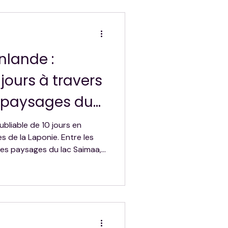
e pas manquer pour
e.
nlande :
 jours à travers
x paysages du
 lacs
ubliable de 10 jours en
es de la Laponie. Entre les
 les paysages du lac Saimaa,
rchipel de Turku et les grands
re vous invite à découvrir
 voyage entre nature,
idéal pour explorer la
oiture.