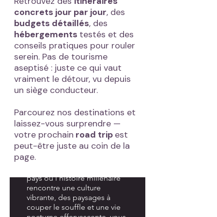
continent.
Retrouvez des
itinéraires
concrets jour par jour
, des
budgets détaillés
, des
hébergements
testés et des
conseils pratiques pour rouler
serein. Pas de tourisme
aseptisé : juste ce qui vaut
vraiment le détour, vu depuis
un siège conducteur.
Parcourez nos destinations et
laissez-vous surprendre —
votre prochain
road trip
est
peut-être juste au coin de la
ALLEMAGNE
page.
Découvrez l'Allemagne, un
pays où l'histoire millénaire
rencontre une culture
ECOSSE