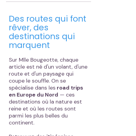
atmosphère détendue. Entre le Clissold Park, les
marchés bio, le street art et la scène théâtrale
alternative, c’est un lieu vivant, créatif et
écoresponsable, parfait pour découvrir un autre
visage de Londres.
Des routes qui font
rêver, des
destinations qui
marquent
Sur Mlle Bougeotte, chaque
article est né d'un volant, d'une
route et d'un paysage qui
coupe le souffle. On se
spécialise dans les
road trips
en Europe du Nord
— ces
destinations où la nature est
reine et où les routes sont
parmi les plus belles du