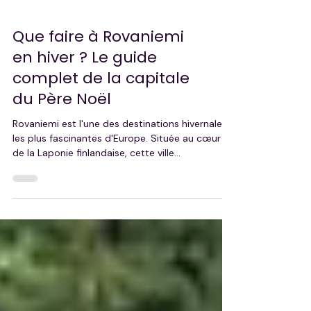
Que faire à Rovaniemi
en hiver ? Le guide
complet de la capitale
du Père Noël
Rovaniemi est l'une des destinations hivernales
les plus fascinantes d'Europe. Située au cœur
de la Laponie finlandaise, cette ville
emblématique séduit par ses paysages
enneigés, ses aurores boréales et ses
expériences uniques. Entre safari en chiens de
traîneau, balade avec les rennes, motoneige
dans les forêts lapones et visite du village
officiel du Père Noël, découvrez dans ce guide
complet tout ce qu'il faut savoir pour préparer