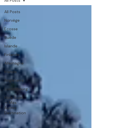
All Posts
All Posts
Norvège
Ecosse
Suède
Islande
Finlande
Allemagne
Irlande
Angleterre
Luxembourg
Hors Sujet
— Mes
Autres
Destination