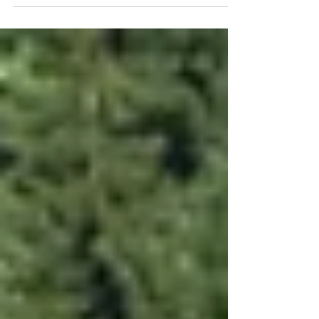
emblématique séduit par ses paysages
enneigés, ses aurores boréales et ses
expériences uniques. Entre safari en chiens de
traîneau, balade avec les rennes, motoneige
dans les forêts lapones et visite du village
officiel du Père Noël, découvrez dans ce guide
complet tout ce qu'il faut savoir pour préparer
votre voyage à Rovaniemi.