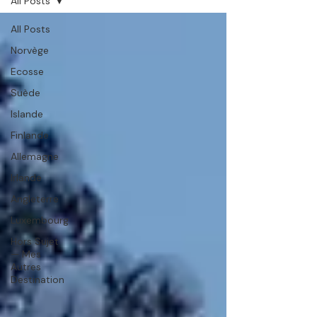
All Posts
All Posts
Norvège
Ecosse
Suède
Islande
Finlande
Allemagne
Irlande
Angleterre
Luxembourg
Hors Sujet
— Mes
Autres
Destination